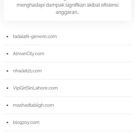
menghadapi dampak signifikan akibat efisiensi
anggaran…
tadalafil-generic.com
AlmanCity.com
nhadat21.com
VipGirlSinLahore.com
mashadtabligh.com
blogzoy.com