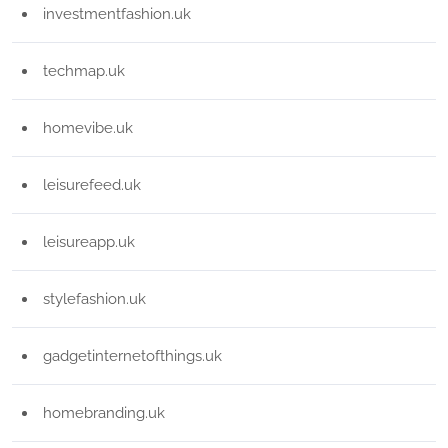
investmentfashion.uk
techmap.uk
homevibe.uk
leisurefeed.uk
leisureapp.uk
stylefashion.uk
gadgetinternetofthings.uk
homebranding.uk