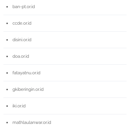
ban-pt.or.id
ccde.or.id
disini.or.id
doa.or.id
fatayatnu.or.id
gkiberingin.or.id
iki.or.id
mathlaulanwar.or.id