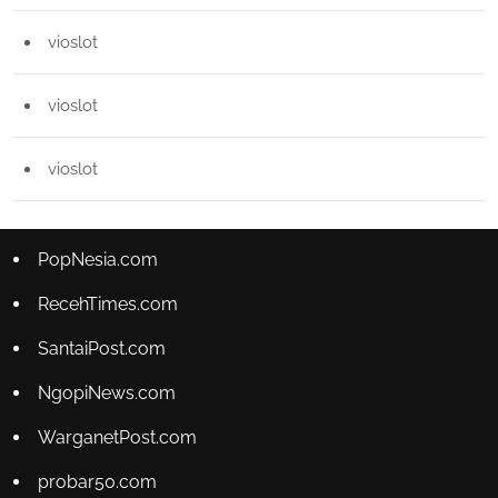
vioslot
vioslot
vioslot
PopNesia.com
RecehTimes.com
SantaiPost.com
NgopiNews.com
WarganetPost.com
probar50.com