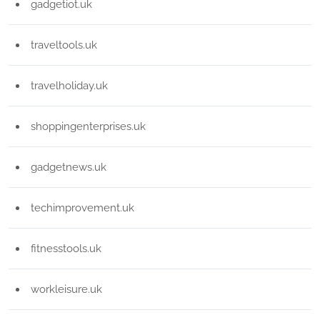
gadgetiot.uk
traveltools.uk
travelholiday.uk
shoppingenterprises.uk
gadgetnews.uk
techimprovement.uk
fitnesstools.uk
workleisure.uk