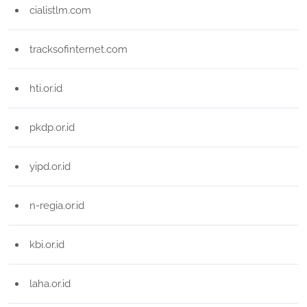
cialistlm.com
tracksofinternet.com
hti.or.id
pkdp.or.id
yipd.or.id
n-regia.or.id
kbi.or.id
laha.or.id