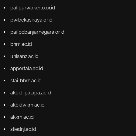
pafipurwokerto.or.id
pwibekasiraya.or.id
pafipcbanjarnegara.or.id
bnm.ac.id
unisanz.ac.id
appertala.ac.id
stai-bhrh.ac.id
akbid-palapa.ac.id
akbidwkm.ac.id
akkm.ac.id
stiednj.ac.id