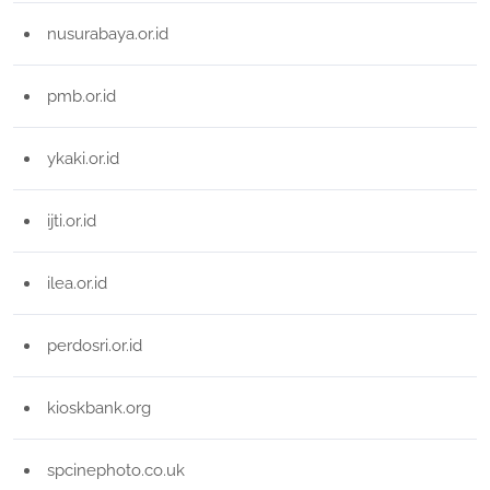
nusurabaya.or.id
pmb.or.id
ykaki.or.id
ijti.or.id
ilea.or.id
perdosri.or.id
kioskbank.org
spcinephoto.co.uk