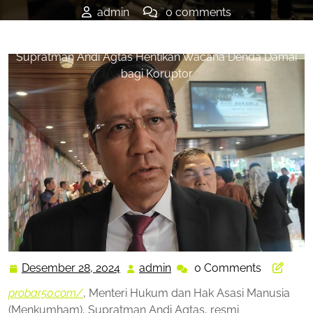
admin
0 comments
PROBAR50
>>
BERITA
,
NASIONAL
>> Menkumham
Supratman Andi Agtas Hentikan Wacana Denda Damai
bagi Koruptor
Desember 28, 2024
admin
0 Comments
Desember
admin
28,
probar50.com/
, Menteri Hukum dan Hak Asasi Manusia
2024
(Menkumham), Supratman Andi Agtas, resmi