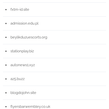
fxtm-id.site
admission.edu.pl
beylikduzuescorts.org
stationplay.biz
autonews1.xyz
az5.buzz
blogdojohn.site
flyersbarwembley.co.uk