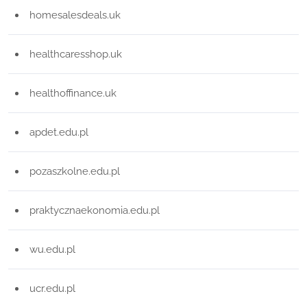
homesalesdeals.uk
healthcaresshop.uk
healthoffinance.uk
apdet.edu.pl
pozaszkolne.edu.pl
praktycznaekonomia.edu.pl
wu.edu.pl
ucr.edu.pl