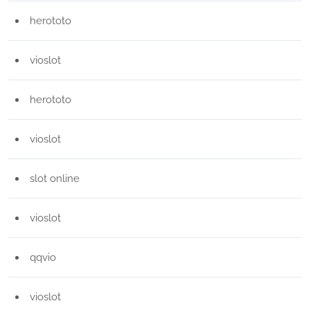
herototo
vioslot
herototo
vioslot
slot online
vioslot
qqvio
vioslot