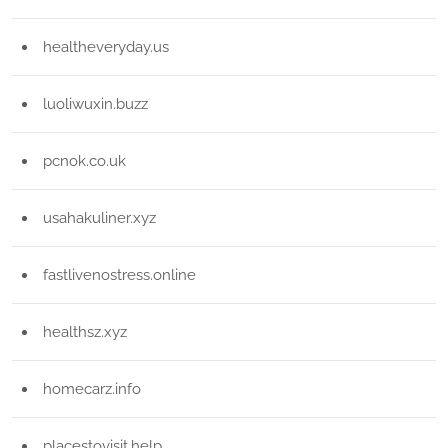
healtheveryday.us
luoliwuxin.buzz
pcnok.co.uk
usahakuliner.xyz
fastlivenostress.online
healthsz.xyz
homecarz.info
placestovisit.help