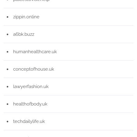
zippin.online
a6bk.buzz
humanhealthcare.uk
conceptofhouse.uk
lawyerfashion.uk
healthofbody.uk
techdailylife.uk