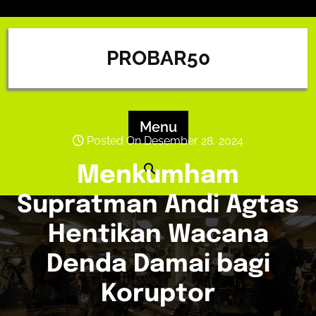
Skip
to
content
PROBAR50
Menu
Posted On Desember 28, 2024
Menkumham
Supratman Andi Agtas
Hentikan Wacana
Denda Damai bagi
Koruptor