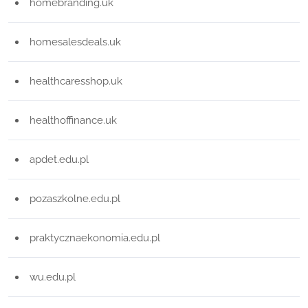
homebranding.uk
homesalesdeals.uk
healthcaresshop.uk
healthoffinance.uk
apdet.edu.pl
pozaszkolne.edu.pl
praktycznaekonomia.edu.pl
wu.edu.pl