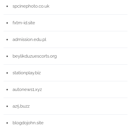
spcinephoto.co.uk
fxtm-id.site
admission.edu.pl
beylikduzuescorts.org
stationplay.biz
autonews1.xyz
az5.buzz
blogdojohn.site