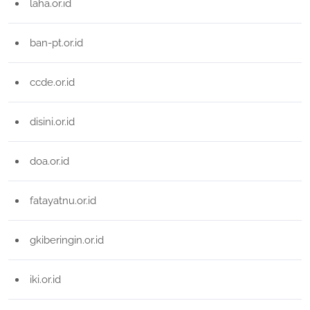
laha.or.id
ban-pt.or.id
ccde.or.id
disini.or.id
doa.or.id
fatayatnu.or.id
gkiberingin.or.id
iki.or.id