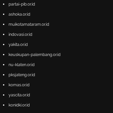
partai-pib.or.id
ashoka.or.id
muikotamataram.or.id
indovasi.or.id
yakita.or.id
keuskupan-palembang.or.id
nu-klaten.or.id
pksjateng.or.id
komas.or.id
yascita.or.id
konidki.or.id