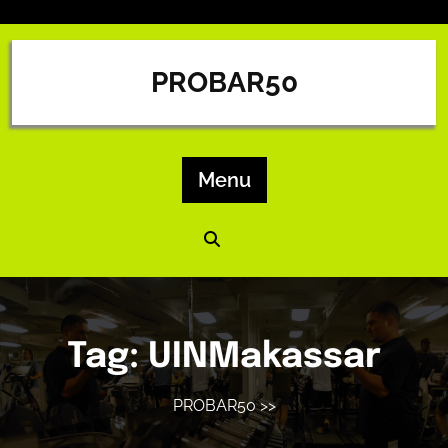
Skip
to
content
PROBAR50
Menu
Tag:
UINMakassar
PROBAR50
>>