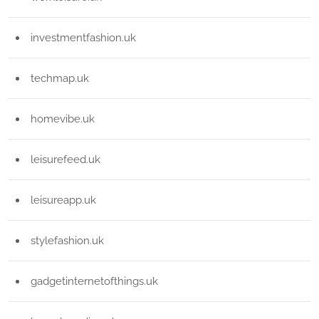
investmentfashion.uk
techmap.uk
homevibe.uk
leisurefeed.uk
leisureapp.uk
stylefashion.uk
gadgetinternetofthings.uk