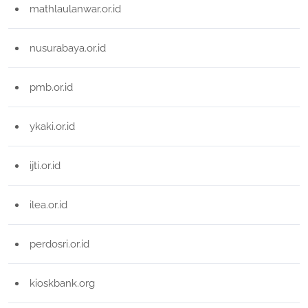
mathlaulanwar.or.id
nusurabaya.or.id
pmb.or.id
ykaki.or.id
ijti.or.id
ilea.or.id
perdosri.or.id
kioskbank.org