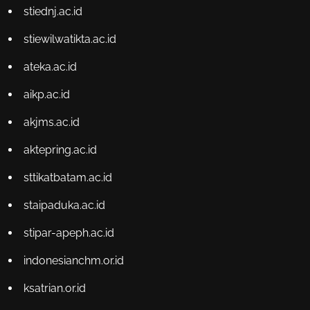
stiednj.ac.id
stiewilwatikta.ac.id
ateka.ac.id
aikp.ac.id
akjms.ac.id
aktepring.ac.id
sttikatbatam.ac.id
staipaduka.ac.id
stipar-apeph.ac.id
indonesianchm.or.id
ksatrian.or.id