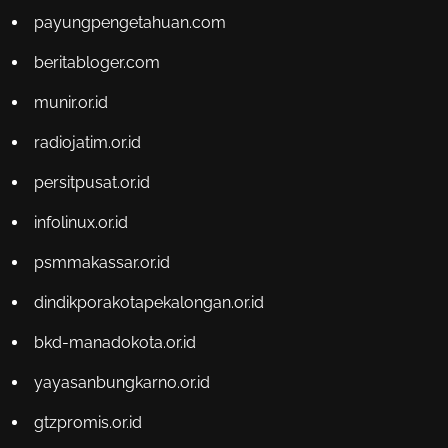
payungpengetahuan.com
beritabloger.com
munir.or.id
radiojatim.or.id
persitpusat.or.id
infolinux.or.id
psmmakassar.or.id
dindikporakotapekalongan.or.id
bkd-manadokota.or.id
yayasanbungkarno.or.id
gtzpromis.or.id