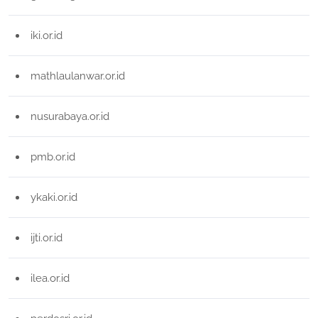
iki.or.id
mathlaulanwar.or.id
nusurabaya.or.id
pmb.or.id
ykaki.or.id
ijti.or.id
ilea.or.id