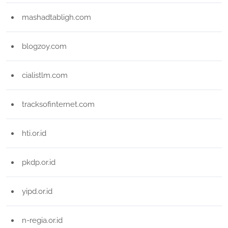
mashadtabligh.com
blogzoy.com
cialistlm.com
tracksofinternet.com
hti.or.id
pkdp.or.id
yipd.or.id
n-regia.or.id