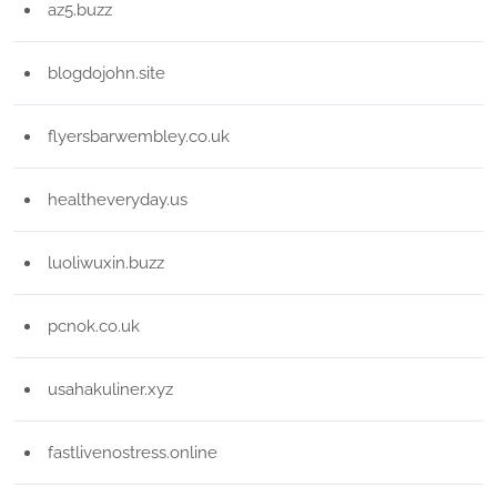
az5.buzz
blogdojohn.site
flyersbarwembley.co.uk
healtheveryday.us
luoliwuxin.buzz
pcnok.co.uk
usahakuliner.xyz
fastlivenostress.online