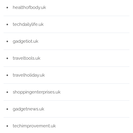
healthofbody.uk
techdailylife.uk
gadgetiot.uk
traveltools.uk
travelholiday.uk
shoppingenterprises.uk
gadgetnews.uk
techimprovement.uk