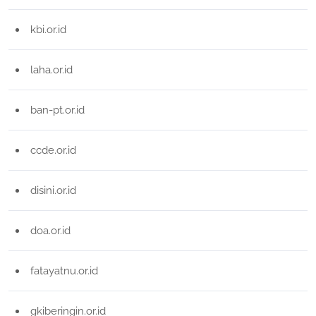
kbi.or.id
laha.or.id
ban-pt.or.id
ccde.or.id
disini.or.id
doa.or.id
fatayatnu.or.id
gkiberingin.or.id