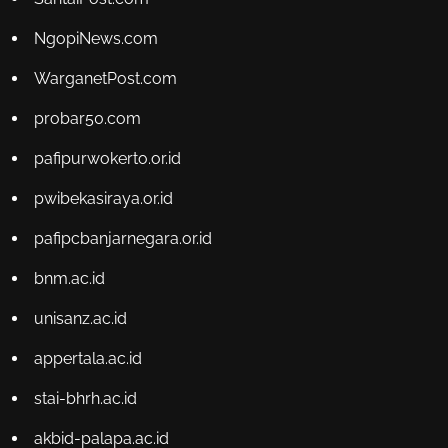
NgopiNews.com
WarganetPost.com
probar50.com
pafipurwokerto.or.id
pwibekasiraya.or.id
pafipcbanjarnegara.or.id
bnm.ac.id
unisanz.ac.id
appertala.ac.id
stai-bhrh.ac.id
akbid-palapa.ac.id