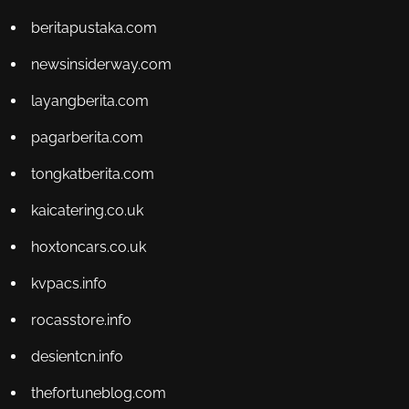
beritapustaka.com
newsinsiderway.com
layangberita.com
pagarberita.com
tongkatberita.com
kaicatering.co.uk
hoxtoncars.co.uk
kvpacs.info
rocasstore.info
desientcn.info
thefortuneblog.com