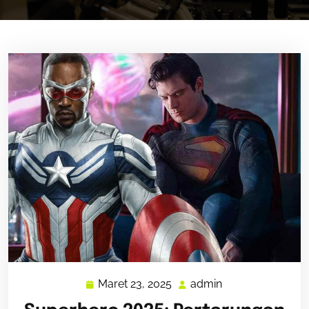
Maret 23, 2025
admin
Maret
admin
23,