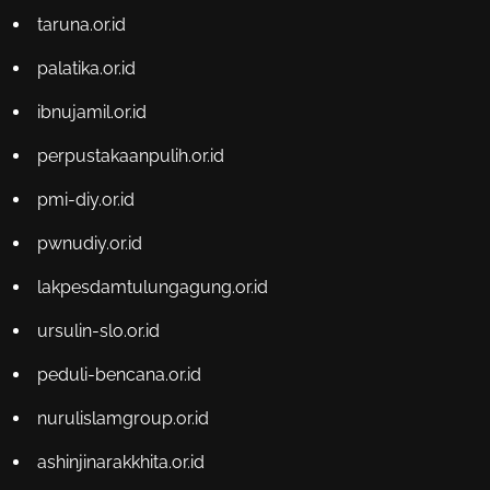
taruna.or.id
palatika.or.id
ibnujamil.or.id
perpustakaanpulih.or.id
pmi-diy.or.id
pwnudiy.or.id
lakpesdamtulungagung.or.id
ursulin-slo.or.id
peduli-bencana.or.id
nurulislamgroup.or.id
ashinjinarakkhita.or.id