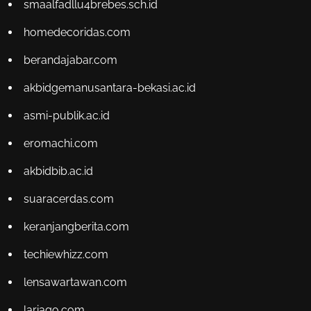
smaalfadllu4brebes.sch.id
homedecoridas.com
berandajabar.com
akbidgemanusantara-bekasi.ac.id
asmi-publik.ac.id
eromachi.com
akbidbib.ac.id
suaracerdas.com
keranjangberita.com
techiewhizz.com
lensawartawan.com
lariago.com