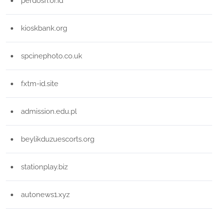
perdosri.or.id
kioskbank.org
spcinephoto.co.uk
fxtm-id.site
admission.edu.pl
beylikduzuescorts.org
stationplay.biz
autonews1.xyz