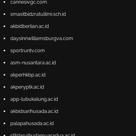
cannesivgc.com
smasitbidzratulilmi.sch.id
akbidberlian.ac.id
daysinnwilliamsburgva.com
sportruntv.com
asm-nusantara.ac.id
akperhkbp.ac.id
akperyptk.ac.id
app-lubukalung.ac.id
akbidsarihusada.ac.id
palapahusada.ac.id
stitdarulhudamuaradua.ac.id