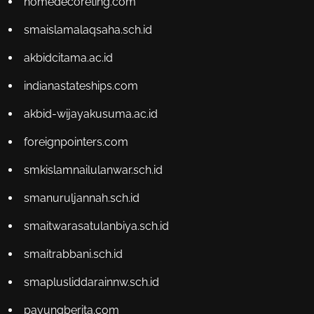
homedecoreting.com
smaislamalaqsaha.sch.id
akbidcitama.ac.id
indianastateships.com
akbid-wijayakusuma.ac.id
foreignpointers.com
smkislamnailulanwar.sch.id
smanuruljannah.sch.id
smaitwarasatulanbiya.sch.id
smaitrabbani.sch.id
smaplusliddarainnw.sch.id
payungberita.com