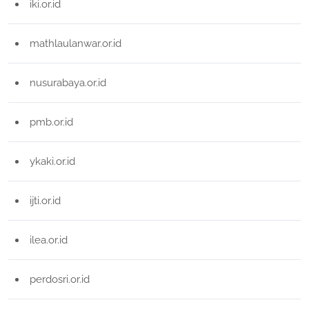
iki.or.id
mathlaulanwar.or.id
nusurabaya.or.id
pmb.or.id
ykaki.or.id
ijti.or.id
ilea.or.id
perdosri.or.id