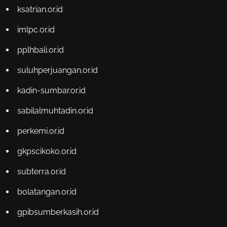
ksatrian.or.id
imlpc.or.id
pplhbali.or.id
suluhperjuangan.or.id
kadin-sumbar.or.id
sabilalmuhtadin.or.id
perkemi.or.id
gkpscikoko.or.id
subterra.or.id
bolatangan.or.id
gpibsumberkasih.or.id