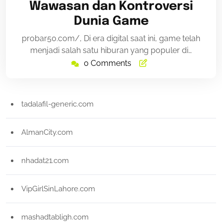
Wawasan dan Kontroversi
Dunia Game
probar50.com/, Di era digital saat ini, game telah
menjadi salah satu hiburan yang populer di…
0 Comments
tadalafil-generic.com
AlmanCity.com
nhadat21.com
VipGirlSinLahore.com
mashadtabligh.com