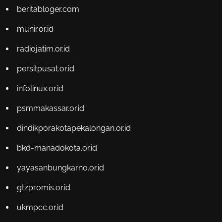
beritabloger.com
munir.or.id
radiojatim.or.id
persitpusat.or.id
infolinux.or.id
psmmakassar.or.id
dindikporakotapekalongan.or.id
bkd-manadokota.or.id
yayasanbungkarno.or.id
gtzpromis.or.id
ukmpcc.or.id