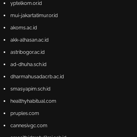
yptelkom.or.id
mui-jakartatimur.or.id
akoms.ac.id
akk-alhasan.ac.id
astribogor.ac.id
ad-dhuha.sch.id
dharmahusadacrb.ac.id
smasyapim.sch.id
healthyhabitual.com
pruples.com
cannesivgc.com