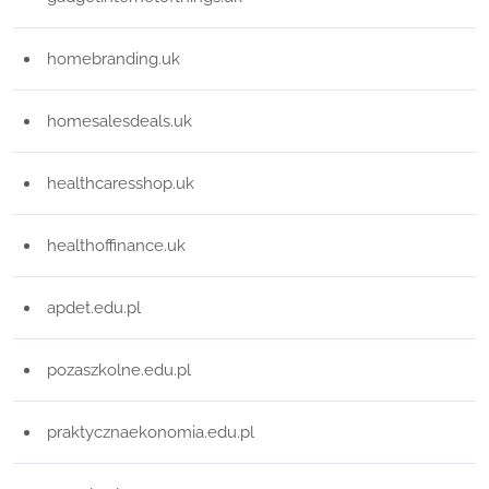
homebranding.uk
homesalesdeals.uk
healthcaresshop.uk
healthoffinance.uk
apdet.edu.pl
pozaszkolne.edu.pl
praktycznaekonomia.edu.pl