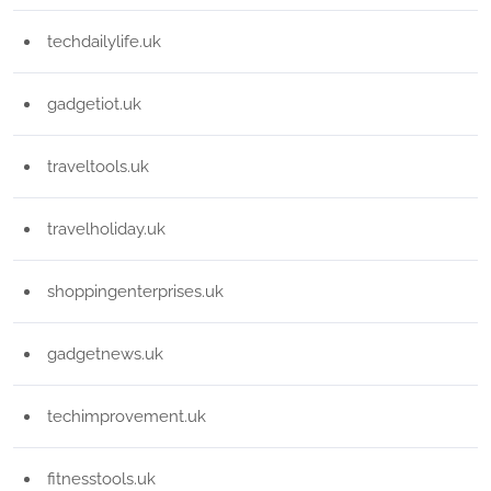
techdailylife.uk
gadgetiot.uk
traveltools.uk
travelholiday.uk
shoppingenterprises.uk
gadgetnews.uk
techimprovement.uk
fitnesstools.uk