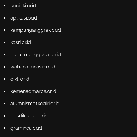
konidki.or.id
aplikasi.or.id
kampunganggrek.or.id
kasri.or.id
buruhmenggugat.or.id
wahana-kinasih.or.id
dikti.or.id
kemenagmaros.or.id
alumnisma1kediri.or.id
pusdikpolair.or.id
graminea.or.id