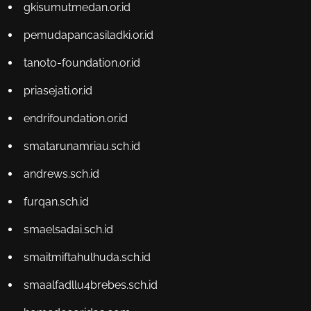
gkisumutmedan.or.id
pemudapancasiladki.or.id
tanoto-foundation.or.id
priasejati.or.id
endrifoundation.or.id
smatarunamriau.sch.id
andrews.sch.id
furqan.sch.id
smaelsadai.sch.id
smaitmiftahulhuda.sch.id
smaalfadllu4brebes.sch.id