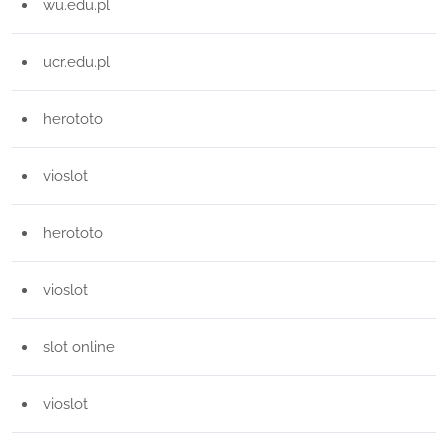
wu.edu.pl
ucr.edu.pl
herototo
vioslot
herototo
vioslot
slot online
vioslot