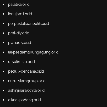
palatika.or.id
ibnujamil.or.id
perpustakaanpulih.or.id
pmi-diy.or.id
pwnudiy.or.id
lakpesdamtulungagung.or.id
ursulin-slo.or.id
peduli-bencana.or.id
nurulislamgroup.or.id
ashinjinarakkhita.or.id
diknaspadang.or.id