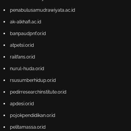
penabulusamudrawiyata.ac.id
ak-alkhafi.ac.id
banpaudpnf.or.id
atpetsi.or.id
railfans.or.id
nurul-huda.or.id
rsusumberhidup.or.id
pedirresearchinstitute.or.id
apdesi.or.id
pojokpendidikan.or.id
pelitamassa.or.id