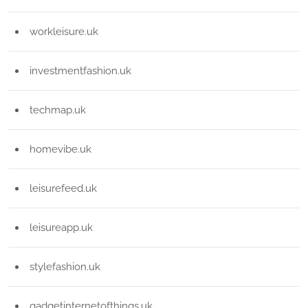
workleisure.uk
investmentfashion.uk
techmap.uk
homevibe.uk
leisurefeed.uk
leisureapp.uk
stylefashion.uk
gadgetinternetofthings.uk