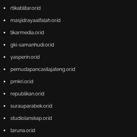
rtikablitar.or.id
masjidrayaalfalah.or.id
tikarmedia.or.id
gki-samanhudi.or.id
yasperin.or.id
pemudapancasilajateng.or.id
pmkri.or.id
republikan.or.id
surauparabek.or.id
studiolanskap.or.id
taruna.or.id