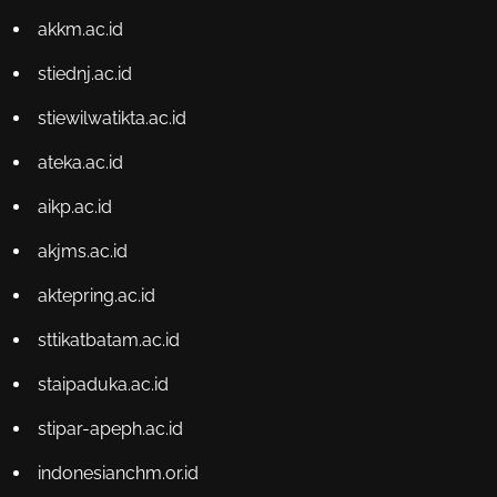
akkm.ac.id
stiednj.ac.id
stiewilwatikta.ac.id
ateka.ac.id
aikp.ac.id
akjms.ac.id
aktepring.ac.id
sttikatbatam.ac.id
staipaduka.ac.id
stipar-apeph.ac.id
indonesianchm.or.id