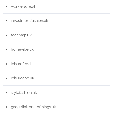
workleisure.uk
investmentfashion.uk
techmap.uk
homevibe.uk
leisurefeed.uk
leisureapp.uk
stylefashion.uk
gadgetinternetofthings.uk