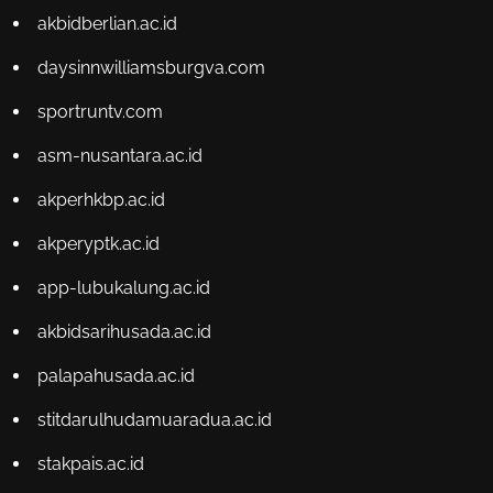
akbidberlian.ac.id
daysinnwilliamsburgva.com
sportruntv.com
asm-nusantara.ac.id
akperhkbp.ac.id
akperyptk.ac.id
app-lubukalung.ac.id
akbidsarihusada.ac.id
palapahusada.ac.id
stitdarulhudamuaradua.ac.id
stakpais.ac.id