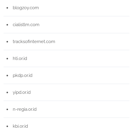
blogzoy.com
cialistlm.com
tracksofinternet.com
hti.or.id
pkdp.or.id
yipd.or.id
n-regia.or.id
kbi.or.id