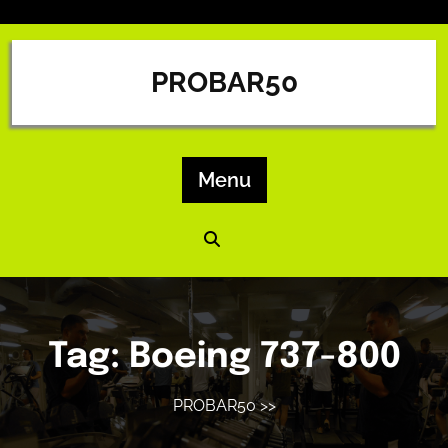
Skip
to
content
PROBAR50
Menu
Tag:
Boeing 737-800
PROBAR50
>>