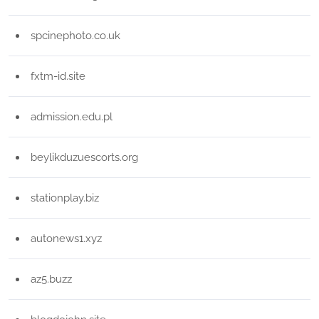
spcinephoto.co.uk
fxtm-id.site
admission.edu.pl
beylikduzuescorts.org
stationplay.biz
autonews1.xyz
az5.buzz