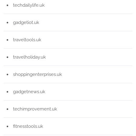
techdailylife.uk
gadgetiot.uk
traveltools.uk
travelholiday.uk
shoppingenterprises.uk
gadgetnews.uk
techimprovement.uk
fitnesstools.uk