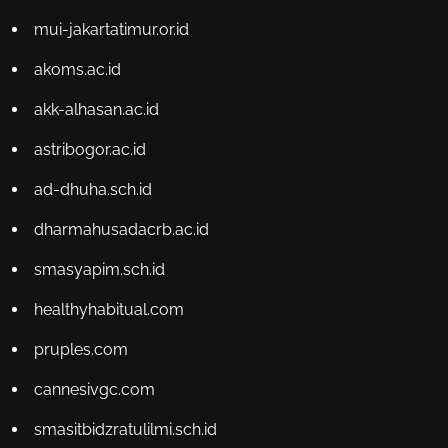
mui-jakartatimur.or.id
akoms.ac.id
akk-alhasan.ac.id
astribogor.ac.id
ad-dhuha.sch.id
dharmahusadacrb.ac.id
smasyapim.sch.id
healthyhabitual.com
pruples.com
cannesivgc.com
smasitbidzratulilmi.sch.id