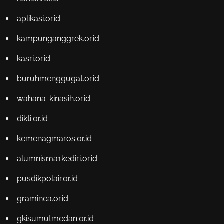
aplikasi.or.id
kampunganggrek.or.id
kasri.or.id
buruhmenggugat.or.id
wahana-kinasih.or.id
dikti.or.id
kemenagmaros.or.id
alumnisma1kediri.or.id
pusdikpolair.or.id
graminea.or.id
gkisumutmedan.or.id