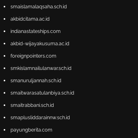
smaislamalaqsaha.sch.id
akbidcitama.ac.id
indianastateships.com
akbid-wijayakusuma.ac.id
foreignpointers.com
smkislamnailulanwar.sch.id
smanuruljannah.sch.id
smaitwarasatulanbiya.sch.id
smaitrabbani.sch.id
smaplusliddarainnw.sch.id
payungberita.com