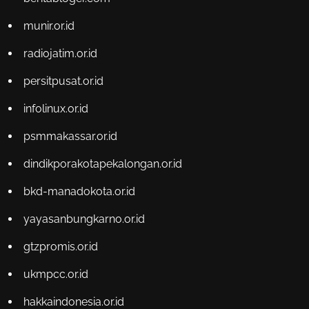
munir.or.id
radiojatim.or.id
persitpusat.or.id
infolinux.or.id
psmmakassar.or.id
dindikporakotapekalongan.or.id
bkd-manadokota.or.id
yayasanbungkarno.or.id
gtzpromis.or.id
ukmpcc.or.id
hakkaindonesia.or.id