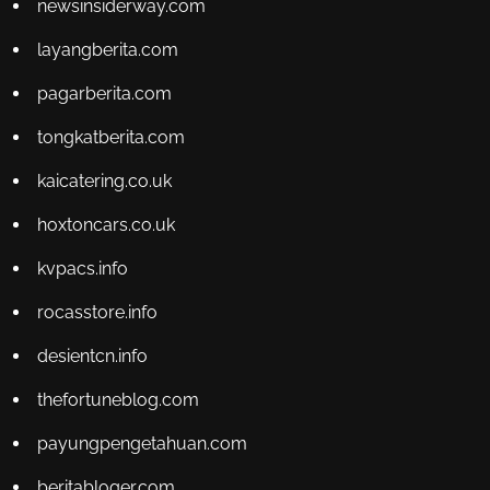
newsinsiderway.com
layangberita.com
pagarberita.com
tongkatberita.com
kaicatering.co.uk
hoxtoncars.co.uk
kvpacs.info
rocasstore.info
desientcn.info
thefortuneblog.com
payungpengetahuan.com
beritabloger.com