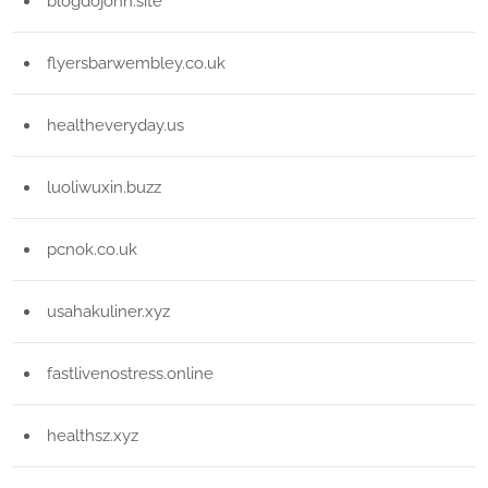
blogdojohn.site
flyersbarwembley.co.uk
healtheveryday.us
luoliwuxin.buzz
pcnok.co.uk
usahakuliner.xyz
fastlivenostress.online
healthsz.xyz